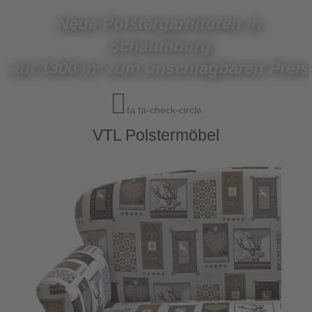
Neue Polstergarnituren in
Schaumburg
auf 1300 m² zum unschlagbaren Preis
fa fa-check-circle
VTL Polstermöbel