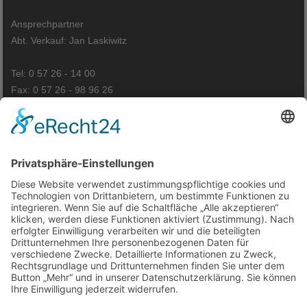
Ansprechpartner
Abt. Verkauf: Jan Laskiwitz
Tel: 0 57 26 - 14 00
Fax: 0 57 26 - 98 96 26
Anfahrt
Kontakt
Impressum
Datenschutzerklärung
Cookie-Einstellungen
© VTL Polstermöbelhallen GmbH
Ausführende Werbeagentur; Webseite, Planung, Konzept, Design,
Programmierung und Pflege:
regioprint Werbemedien & Agentur e.K., Inh. Dietmar Nadolny | 38518